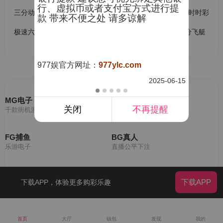
浏览器记
行、虚拟币或者支付宝方式进行提
您在浏览
三分动物彩
分分动物彩
分分PK10
二分时时彩
款 带来不便之处 请多谅解
份信息 !
如会员在登
极速六合彩
幸运飞艇
分分六合彩
分分飞艇
请忽略，
议您
①卸
更多游戏
信息更有
验证哦~~
977娱官方网址：
977ylc.com
1️⃣
不要下载
品牌推荐
2️⃣
减少存/
2025-06-15
被追踪
3️⃣
☞强烈
MG电子
开元棋牌
~
关闭
不再提醒
千款街机游戏
亚洲第一品牌
▶️留意弹
动态！
✪
尊享娱乐
FG捕鱼
BG真人
乐游电子
直播公平下注
Choice捕鱼
FFG电子
下载APP
下载APP，体验更多购彩乐趣
欢乐深海捕鱼
精品街机游戏
更多品牌
首页
大厅
钱包
发现
我的